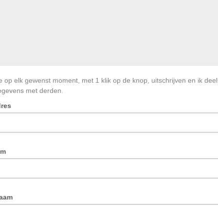
e op elk gewenst moment, met 1 klik op de knop, uitschrijven en ik deel 
egevens met derden.
dres
am
naam